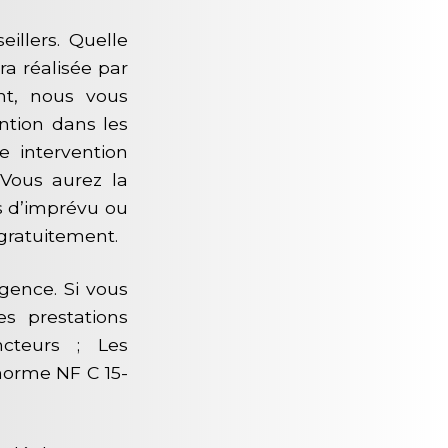
illers. Quelle
a réalisée par
ent, nous vous
tion dans les
e intervention
Vous aurez la
cas d’imprévu ou
gratuitement.
gence. Si vous
es prestations
ncteurs ; Les
(norme NF C 15-