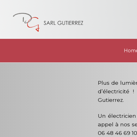
Hom
Hom
Plus de lumièr
d’électricité
Gutierrez.
Un électricien
appel à nos s
06 48 46 69 10